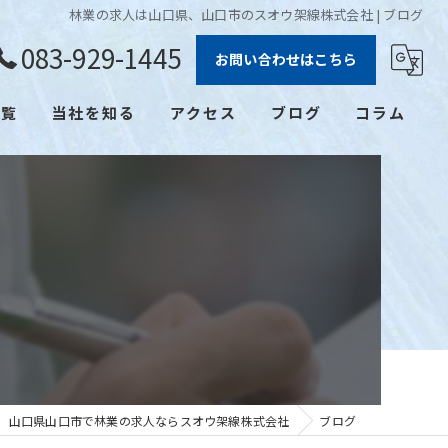
林業の求人は山口県、山口市のスオウ架線株式会社 | ブログ
083-929-1445
お問い合わせはこちら
一覧
当社を知る
アクセス
ブログ
コラム
未経験
正社員
学歴不問
働きやすい
福利厚生
山口県山口市で林業の求人ならスオウ架線株式会社
ブログ