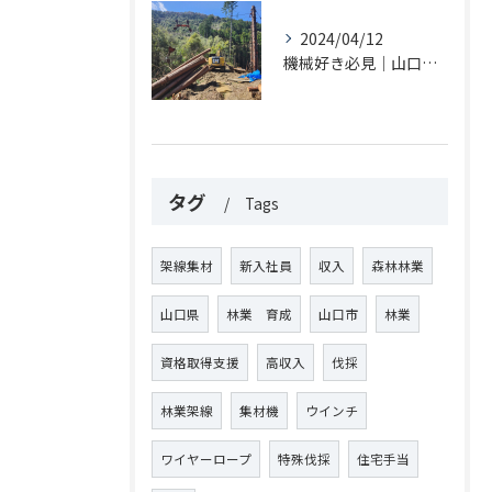
2024/04/12
機械好き必見｜山口県での架線集材には当社の大型集材機を！
タグ
Tags
架線集材
新入社員
収入
森林林業
山口県
林業 育成
山口市
林業
資格取得支援
高収入
伐採
林業架線
集材機
ウインチ
ワイヤーロープ
特殊伐採
住宅手当