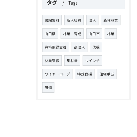
タグ
Tags
架線集材
新入社員
収入
森林林業
山口県
林業 育成
山口市
林業
資格取得支援
高収入
伐採
林業架線
集材機
ウインチ
ワイヤーロープ
特殊伐採
住宅手当
研修