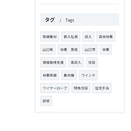
タグ
Tags
架線集材
新入社員
収入
森林林業
山口県
林業 育成
山口市
林業
資格取得支援
高収入
伐採
林業架線
集材機
ウインチ
ワイヤーロープ
特殊伐採
住宅手当
研修