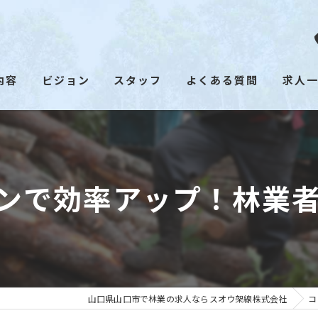
内容
ビジョン
スタッフ
よくある質問
求人
ンで効率アップ！林業
山口県山口市で林業の求人ならスオウ架線株式会社
コ