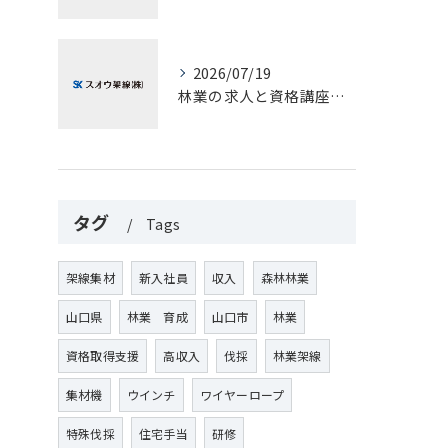
2026/07/19
林業の求人と資格講座で山口県柳井市で安定就職や副業を目指すための実践ガイド
タグ
Tags
架線集材
新入社員
収入
森林林業
山口県
林業 育成
山口市
林業
資格取得支援
高収入
伐採
林業架線
集材機
ウインチ
ワイヤーロープ
特殊伐採
住宅手当
研修